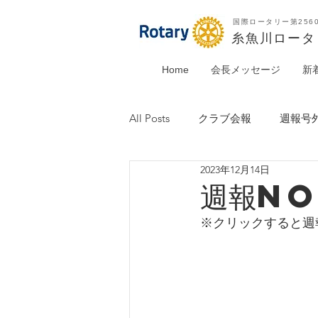
国際ロータリー第256
​糸魚川ロー
Home
会長メッセージ
新
All Posts
クラブ会報
週報号
2023年12月14日
週報No
※クリックすると週