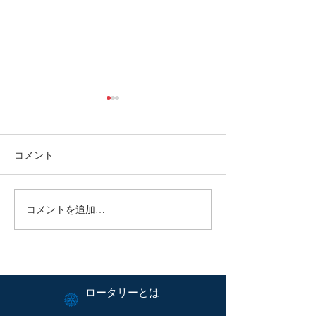
コメント
コメントを追加…
赤星年度：週報号外：友
赤星年度：週報
好クラブ・春日部南ロー
人暮らし高齢者
タリー様来訪・交流会開
会が開催されま
催！
ロータリーとは