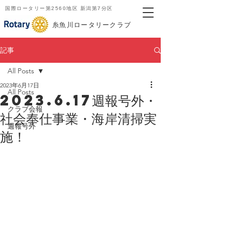
国際ロータリー第2560地区 新潟第7分区
​糸魚川ロータリークラブ
記事
All Posts
2023年6月17日
All Posts
2023.6.17週報号外・
クラブ会報
社会奉仕事業・海岸清掃実
週報号外
施！