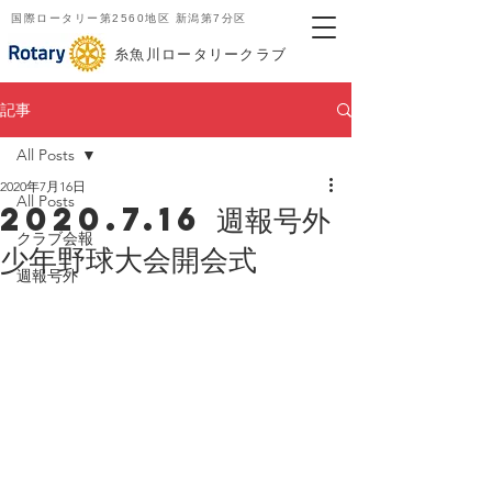
国際ロータリー第2560地区 新潟第7分区
​糸魚川ロータリークラブ
記事
All Posts
2020年7月16日
All Posts
2020.7.16 週報号外
クラブ会報
少年野球大会開会式
週報号外