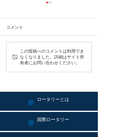
コメント
平野年度：週報no.3を
平野年度：週報
この投稿へのコメントは利用でき
なくなりました。詳細はサイト所
発行しました。
発行しました。
有者にお問い合わせください。
ロータリーとは
国際ロータリー