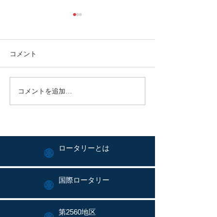
コメント
コメントを追加…
平野年度：週報no.3を
平野年度：週報
発行しました。
発行しました。
ロータリーとは
国際ロータリー
第2560地区