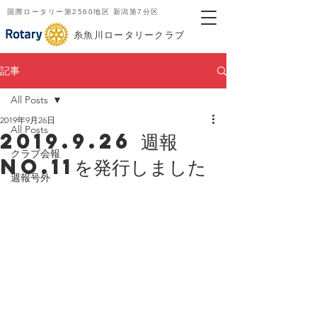
国際ロータリー第2560地区 新潟第7分区
​糸魚川ロータリークラブ
記事
All Posts
2019年9月26日
All Posts
2019.9.26 週報
クラブ会報
No.11を発行しました
週報号外