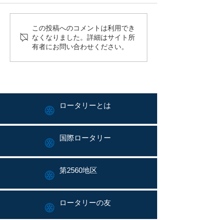
平野年度：週報no.3を
平野年度：週報
この投稿へのコメントは利用でき
なくなりました。詳細はサイト所
発行しました。
発行しました。
有者にお問い合わせください。
ロータリーとは
国際ロータリー
第2560地区
ロータリーの友