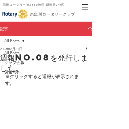
国際ロータリー第2560地区 新潟第7分区
​糸魚川ロータリークラブ
記事
All Posts
2023年8月31日
All Posts
週報No.08を発行しま
クラブ会報
した。
週報号外
※クリックすると週報が表示されま
す。