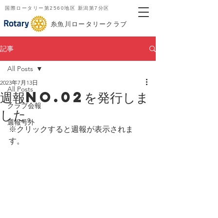
国際ロータリー第2560地区 新潟第7分区
​糸魚川ロータリークラブ
記事
All Posts
2023年7月13日
All Posts
週報No.02を発行しま
クラブ会報
した。
週報号外
※クリックすると週報が表示されま
す。