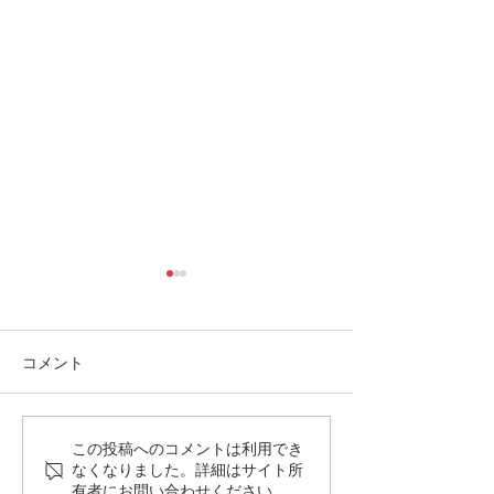
コメント
平野年度：週報no.3を
平野年度：週報
この投稿へのコメントは利用でき
なくなりました。詳細はサイト所
発行しました。
発行しました。
有者にお問い合わせください。