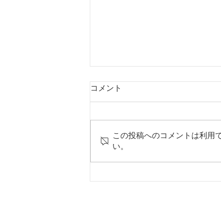
コメント
この投稿へのコメントは利用
い。
赤星年度：週報号外：海岸清
掃・藤見の会・職場訪問・草
刈り作業開催！