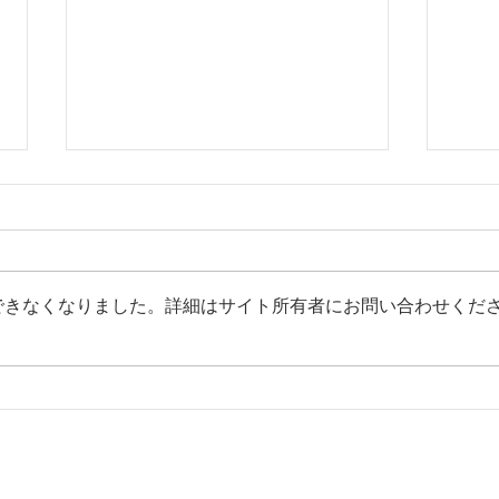
できなくなりました。詳細はサイト所有者にお問い合わせくだ
赤星年度：週報号外：友好ク
赤星
ラブ・春日部南ロータリー様
らし
来訪・交流会開催！
され