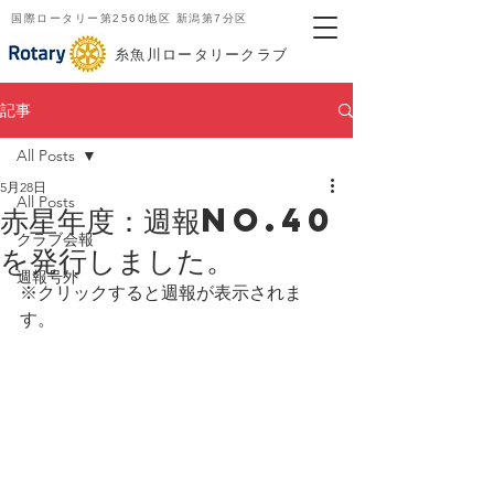
国際ロータリー第2560地区 新潟第7分区
​糸魚川ロータリークラブ
記事
All Posts
5月28日
All Posts
赤星年度：週報no.40
クラブ会報
を発行しました。
週報号外
※クリックすると週報が表示されま
す。