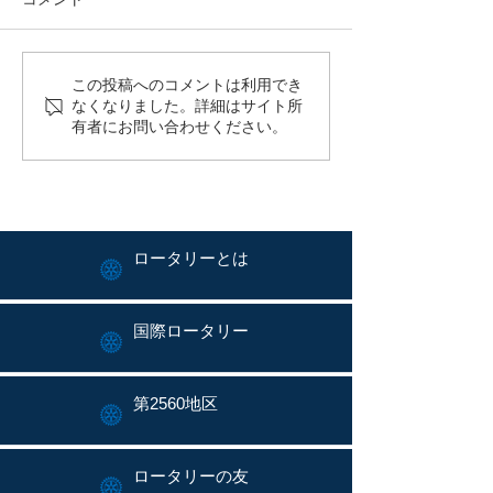
平野年度：週報no.3を
平野年度：週報
この投稿へのコメントは利用でき
なくなりました。詳細はサイト所
発行しました。
発行しました。
有者にお問い合わせください。
ロータリーとは
国際ロータリー
第2560地区
ロータリーの友