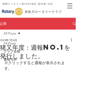
国際ロータリー第2560地区 新潟第7分区
​糸魚川ロータリークラブ
記事
All Posts
2024年7月4日
All Posts
猪又年度：週報No.1を
クラブ会報
発行しました。
週報号外
※クリックすると週報が表示されま
す。