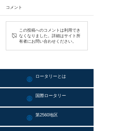
コメント
平野年度：週報no.3を
平野年度：週報
この投稿へのコメントは利用でき
なくなりました。詳細はサイト所
発行しました。
発行しました。
有者にお問い合わせください。
ロータリーとは
国際ロータリー
第2560地区