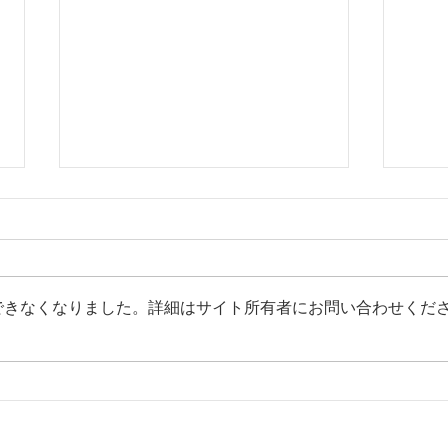
できなくなりました。詳細はサイト所有者にお問い合わせくだ
平野年度：週報no.3を発
平野
行しました。
行し