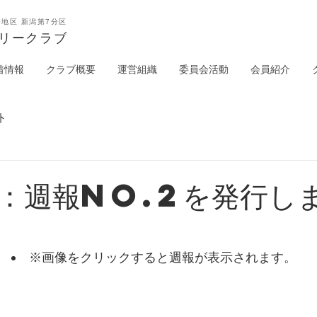
0地区 新潟第7分区
タリークラブ
着情報
クラブ概要
運営組織
委員会活動
会員紹介
外
：週報no.2を発行し
※画像をクリックすると週報が表示されます。