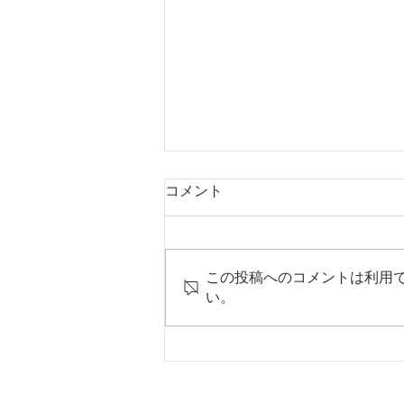
コメント
この投稿へのコメントは利用
い。
平野年度：週報
no.5(no4合併)を発行
しました。